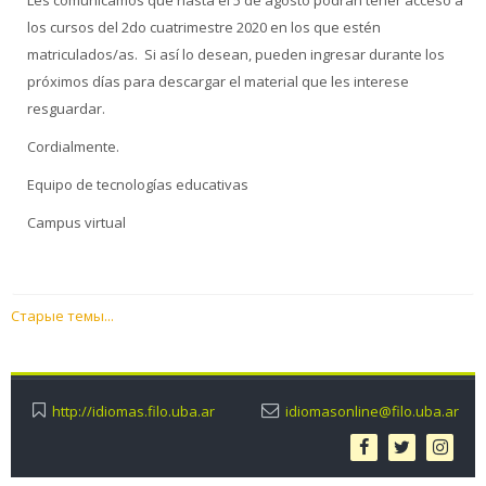
Les comunicamos que hasta el 5 de agosto podrán tener acceso a
los cursos del 2do cuatrimestre 2020 en los que estén
matriculados/as. Si así lo desean, pueden ingresar durante los
próximos días para descargar el material que les interese
resguardar.
Cordialmente.
Equipo de tecnologías educativas
Campus virtual
Старые темы...
http://idiomas.filo.uba.ar
idiomasonline@filo.uba.ar