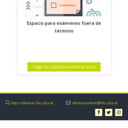
Espacio para exámenes fuera de
término
Haga clic aquí para entrar al curso
http://idiomas.filo.uba.ar
idiomasonline@filo.uba.ar