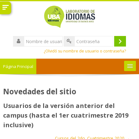
Salta
al
contenido
principal
Nombre
de
Acceder
Contraseña
usuario
¿Olvidó su nombre de usuario o contraseña?
Página Principal
Tutoriales
Novedades del sitio
Español - Internacional ‎(es)‎
Usuarios de la versión anterior del
Buscar
campus (hasta el 1er cuatrimestre 2019
cursos
Envi
inclusive)
Cursos del 2do. Cuatrimestre 2020 →